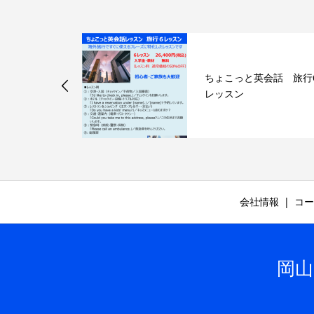
ィーンズ資格
ちょこっと英会話 旅行
レッスン
会社情報
コー
岡山