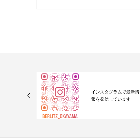
会話 接客
インスタグラムで最新情
めました
報を発信しています